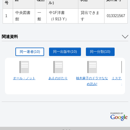
号
ル）
中央図書
一
中1F洋書
貸出できま
1
013321567
館
般
（I 913 Y）
す
関連資料
同一著者
(10)
同一出版年
(10)
同一分類
(10)
オール・ノット
あえのがたり
柚木麻子のドラマなな
ミステリな
め読み!
(文庫