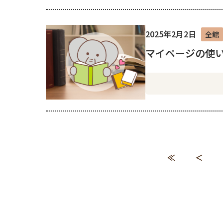
2025年2月2日
全館
マイページの使
≪
＜