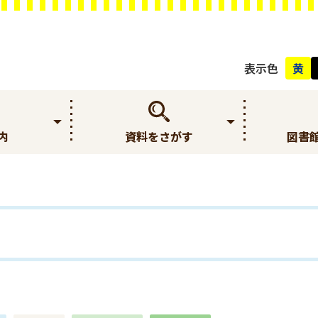
表示色
黄
内
資料をさがす
図書